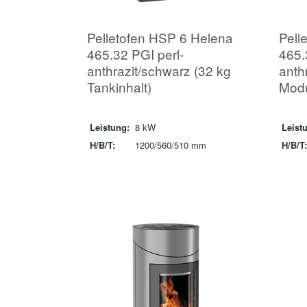
Pelletofen HSP 6 Helena
Pell
465.32 PGI perl-
465.
anthrazit/schwarz (32 kg
anth
Tankinhalt)
Modu
Leistung:
8 kW
Leist
H/B/T:
1200/560/510 mm
H/B/T: