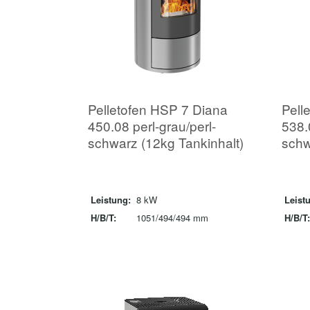
Pelletofen HSP 7 Diana
Pell
450.08 perl-grau/perl-
538.0
schwarz (12kg Tankinhalt)
sch
Leistung:
8 kW
Leist
H/B/T:
1051/494/494 mm
H/B/T: