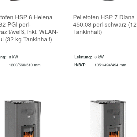
etofen HSP 6 Helena
Pelletofen HSP 7 Diana
32 PGI perl-
450.08 perl-schwarz (1
razit/weiß, inkl. WLAN-
Tankinhalt)
l (32 kg Tankinhalt)
ung:
8 kW
Leistung:
8 kW
1200/560/510 mm
H/B/T:
1051/494/494 mm