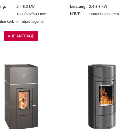
ung:
2,4-8,3 kW
Leistung:
2,4-8,3 kW
1008/502/503 mm
H/B/T:
1200/502/503 mm
barkeit:
in Kürze lagernd
AUF ANFRAGE