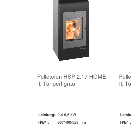
Pelletofen HSP 2.17 HOME
Pell
II, Tür perl-grau
II, T
Leistung:
2,4-8,6 kW
Leist
H/B/T:
967/498/523 mm
H/B/T: