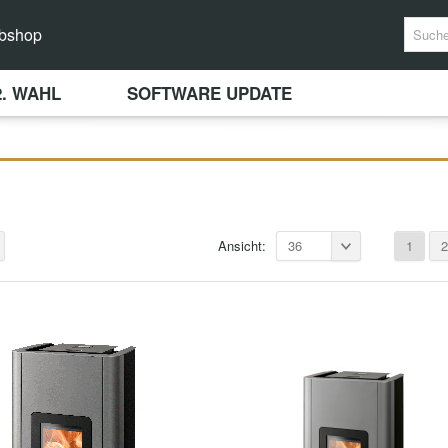
bshop
2. WAHL
SOFTWARE UPDATE
Ansicht:
36
1
2