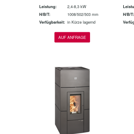
Leistung:
2,4-8,3 kW
Leist
H/B/T:
1008/502/503 mm
H/B/T:
Verfügbarkeit:
in Kürze lagernd
Verfüg
AUF ANFRAGE