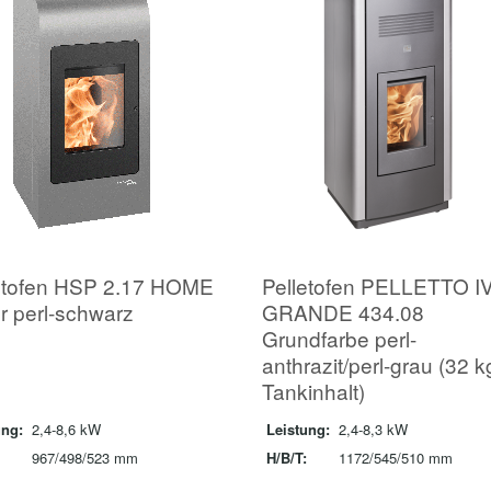
etofen HSP 2.17 HOME
Pelletofen PELLETTO I
ür perl-schwarz
GRANDE 434.08
Grundfarbe perl-
anthrazit/perl-grau (32 k
Tankinhalt)
ung:
2,4-8,6 kW
Leistung:
2,4-8,3 kW
967/498/523 mm
H/B/T:
1172/545/510 mm