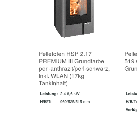
Pelletofen HSP 2.17
Pell
PREMIUM III Grundfarbe
519.
perl-anthrazit/perl-schwarz,
Grun
inkl. WLAN (17kg
Tankinhalt)
Leistung:
2,4-8,6 kW
Leist
H/B/T:
960/525/515 mm
H/B/T:
Verfüg