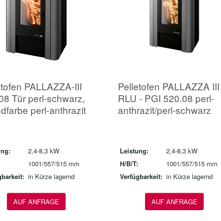
etofen PALLAZZA-III
Pelletofen PALLAZZA III
08 Tür perl-schwarz,
RLU - PGI 520.08 perl-
dfarbe perl-anthrazit
anthrazit/perl-schwarz
ung:
2,4-8,3 kW
Leistung:
2,4-8,3 kW
1001/557/515 mm
H/B/T:
1001/557/515 mm
barkeit:
in Kürze lagernd
Verfügbarkeit:
in Kürze lagernd
AUF ANFRAGE
AUF ANFRAGE