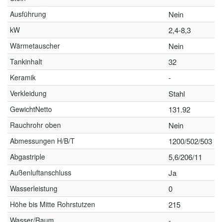
Ausführung
Nein
kW
2,4-8,3
Wärmetauscher
Nein
Tankinhalt
32
Keramik
-
Verkleidung
Stahl
GewichtNetto
131.92
Rauchrohr oben
Nein
Abmessungen H/B/T
1200/502/503
Abgastriple
5,6/206/11
Außenluftanschluss
Ja
Wasserleistung
0
Höhe bis Mitte Rohrstutzen
215
Wasser/Raum
-