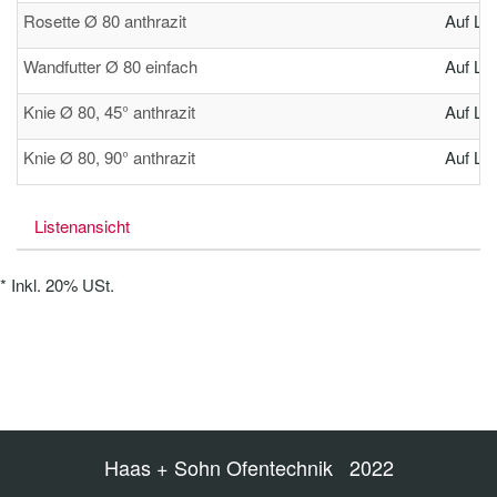
Rosette Ø 80 anthrazit
Auf La
Wandfutter Ø 80 einfach
Auf La
Knie Ø 80, 45° anthrazit
Auf La
Knie Ø 80, 90° anthrazit
Auf La
Listenansicht
*
Inkl. 20% USt.
Haas + Sohn Ofentechnik 2022