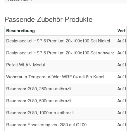
Passende Zubehör-Produkte
Beschreibung
Verfüg
Designsockel HSP 6 Premium 20x100x100 Set Nickel
Auf La
Designsockel HSP 6 Premium 20x100x100 Set schwarz
Auf La
Pellett WLAN-Modul
Auf La
Wohnraum-Temperaturfühler WRF 04 mit 8m Kabel
Auf La
Rauchrohr Ø 80, 250mm anthrazit
Auf La
Rauchrohr Ø 80, 500mm anthrazit
Auf La
Rauchrohr Ø 80, 1000mm anthrazit
Auf La
Rauchrohr-Erweiterung von Ø80 auf Ø100
Auf La