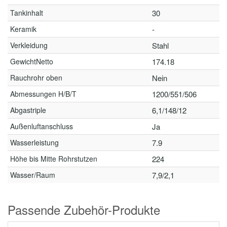
Tankinhalt
30
Keramik
-
Verkleidung
Stahl
GewichtNetto
174.18
Rauchrohr oben
Nein
Abmessungen H/B/T
1200/551/506
Abgastriple
6,1/148/12
Außenluftanschluss
Ja
Wasserleistung
7.9
Höhe bis Mitte Rohrstutzen
224
Wasser/Raum
7,9/2,1
Passende Zubehör-Produkte