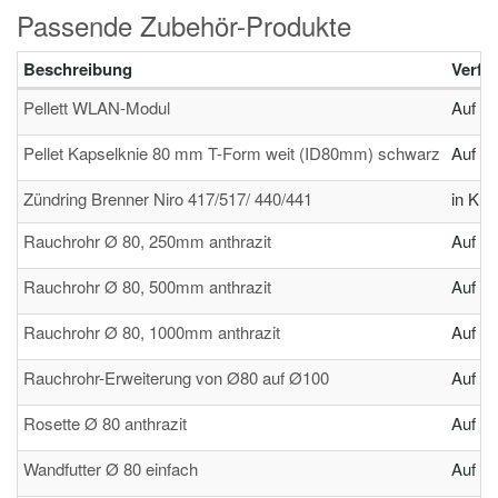
Passende Zubehör-Produkte
Beschreibung
Verfü
Pellett WLAN-Modul
Auf La
Pellet Kapselknie 80 mm T-Form weit (ID80mm) schwarz
Auf La
Zündring Brenner Niro 417/517/ 440/441
in Kür
Rauchrohr Ø 80, 250mm anthrazit
Auf La
Rauchrohr Ø 80, 500mm anthrazit
Auf La
Rauchrohr Ø 80, 1000mm anthrazit
Auf La
Rauchrohr-Erweiterung von Ø80 auf Ø100
Auf La
Rosette Ø 80 anthrazit
Auf La
Wandfutter Ø 80 einfach
Auf La