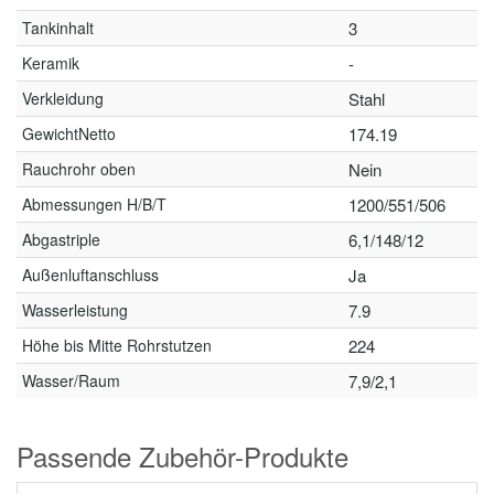
Tankinhalt
3
Keramik
-
Verkleidung
Stahl
GewichtNetto
174.19
Rauchrohr oben
Nein
Abmessungen H/B/T
1200/551/506
Abgastriple
6,1/148/12
Außenluftanschluss
Ja
Wasserleistung
7.9
Höhe bis Mitte Rohrstutzen
224
Wasser/Raum
7,9/2,1
Passende Zubehör-Produkte