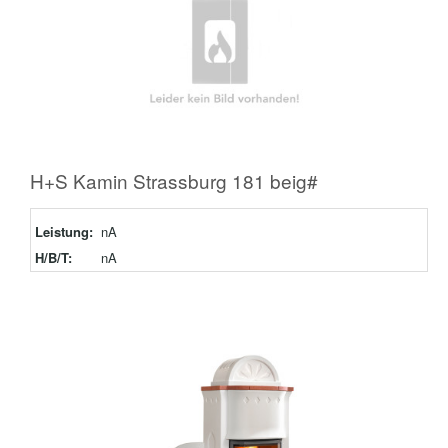
H+S Kamin Strassburg 181 beig#
Leistung:
nA
H/B/T:
nA