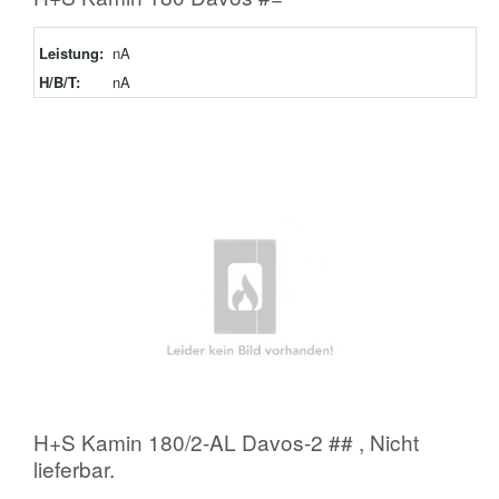
Leistung:
nA
H/B/T:
nA
H+S Kamin 180/2-AL Davos-2 ## , Nicht
lieferbar.