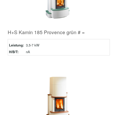
H+S Kamin 185 Provence grün # =
Leistung:
3,5-7 kW
H/B/T:
nA