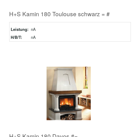
H+S Kamin 180 Toulouse schwarz = #
Leistung:
nA
H/B/T:
nA
H+S Kamin 180 Davos #=