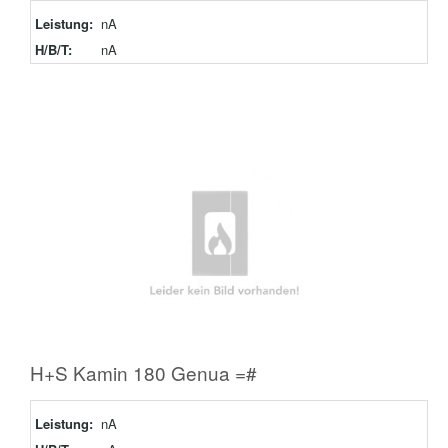
Leistung:
nA
H/B/T:
nA
H+S Kamin 180 Genua =#
Leistung:
nA