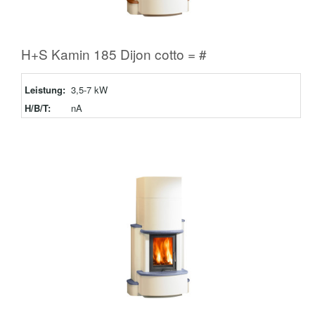
H+S Kamin 185 Dijon cotto = #
Leistung:
3,5-7 kW
H/B/T:
nA