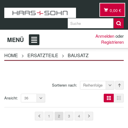
0,00 €
Anmelden
oder
MENÜ
Registrieren
HOME
>
ERSATZTEILE
>
BAUSATZ
Sortieren nach:
Reihenfolge
Ansicht:
36
1
2
3
4