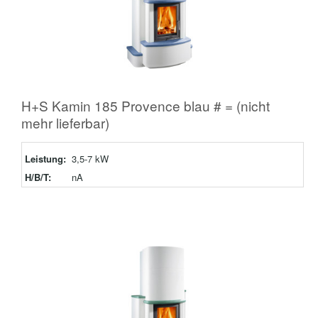
H+S Kamin 185 Provence blau # = (nicht
mehr lieferbar)
Leistung:
3,5-7 kW
H/B/T:
nA