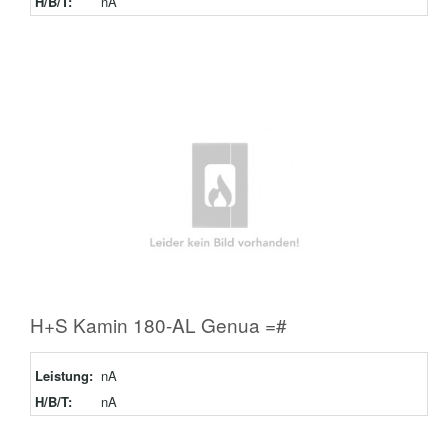
H/B/T:
nA
H+S Kamin 180-AL Genua =#
Leistung:
nA
H/B/T:
nA