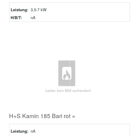
Leistung:
3,5-7 kW
H/B/T:
nA
H+S Kamin 185 Bari rot =
Leistung:
nA