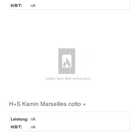
H/B/T:
nA
H+S Kamin Marseilles cotto =
Leistung:
nA
H/B/T:
nA