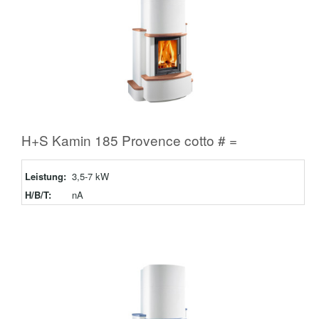
H+S Kamin 185 Provence cotto # =
Leistung:
3,5-7 kW
H/B/T:
nA