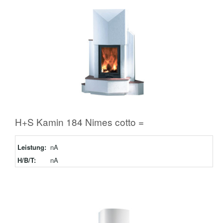
H+S Kamin 184 Nimes cotto =
Leistung:
nA
H/B/T:
nA