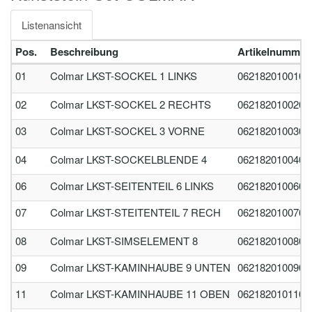
Listenansicht
Pos.
Beschreibung
Artikelnummer
01
Colmar LKST-SOCKEL 1 LINKS
0621820100100
02
Colmar LKST-SOCKEL 2 RECHTS
0621820100200
03
Colmar LKST-SOCKEL 3 VORNE
0621820100300
04
Colmar LKST-SOCKELBLENDE 4
0621820100400
06
Colmar LKST-SEITENTEIL 6 LINKS
0621820100600
07
Colmar LKST-STEITENTEIL 7 RECH
0621820100700
08
Colmar LKST-SIMSELEMENT 8
0621820100800
09
Colmar LKST-KAMINHAUBE 9 UNTEN
0621820100900
11
Colmar LKST-KAMINHAUBE 11 OBEN
0621820101100