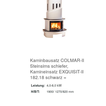
Kaminbausatz COLMAR-II
Steinsims schiefer,
Kamineinsatz EXQUISIT-II
182.18 schwarz =
Leistung:
4,0-8,0 kW
H/B/T:
1900/ 1270/820 mm