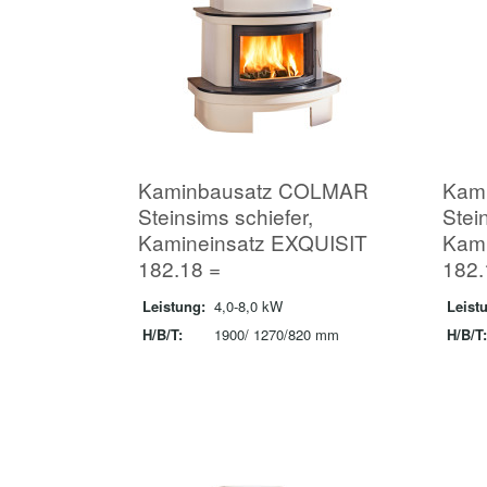
Kaminbausatz COLMAR
Kam
Steinsims schiefer,
Stei
Kamineinsatz EXQUISIT
Kami
182.18 =
182.
Leistung:
4,0-8,0 kW
Leist
H/B/T:
1900/ 1270/820 mm
H/B/T: