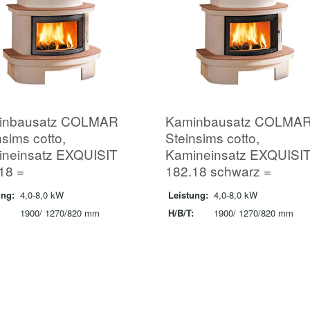
inbausatz COLMAR
Kaminbausatz COLMAR-
nsims cotto,
Steinsims cotto,
neinsatz EXQUISIT
Kamineinsatz EXQUISIT-
18 =
182.18 schwarz =
ung:
4,0-8,0 kW
Leistung:
4,0-8,0 kW
1900/ 1270/820 mm
H/B/T:
1900/ 1270/820 mm