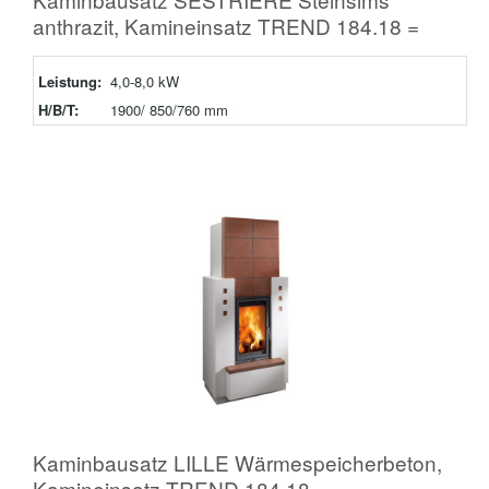
anthrazit, Kamineinsatz TREND 184.18 =
Leistung:
4,0-8,0 kW
H/B/T:
1900/ 850/760 mm
Kaminbausatz LILLE Wärmespeicherbeton,
Kamineinsatz TREND 184.18 =