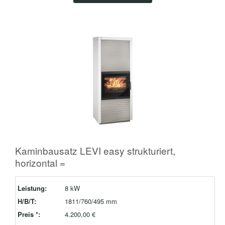
Kaminbausatz LEVI easy strukturiert,
horizontal =
Leistung:
8 kW
H/B/T:
1811/760/495 mm
Preis *:
4.200,00 €