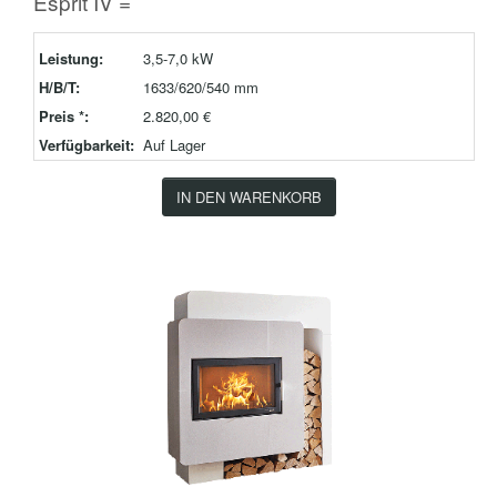
Esprit IV =
Leistung:
3,5-7,0 kW
H/B/T:
1633/620/540 mm
Preis *:
2.820,00 €
Verfügbarkeit:
Auf Lager
IN DEN WARENKORB