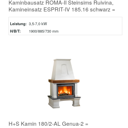
Kaminbausatz ROMA-II Steinsims Ruivina,
Kamineinsatz ESPRIT-IV 185.16 schwarz =
Leistung:
3,5-7,0 kW
H/B/T:
1900/885/730 mm
H+S Kamin 180/2-AL Genua-2 =