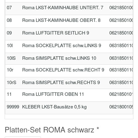
07
Roma LKST-KAMINHAUBE UNTERT. 7
06218501007
08
Roma LKST-KAMINHAUBE OBERT. 8
06218501008
09
Roma LUFTGITTER SEITLICH 9
06218501009
10l
Roma SOCKELPLATTE schw.LINKS 9
06318501109
10lS
Roma SIMSPLATTE schw.LINKS 10
06318501109
10r
Roma SOCKELPLATTE schw.RECHT 9
06318501109
10rS
Roma SIMSPLATTE schw.RECHTS 9
06318501109
11
Roma LUFTGITTER OBEN 11
06218501011
99999
KLEBER LKST-Bausätze 0,5 kg
06218001050
Platten-Set ROMA schwarz *