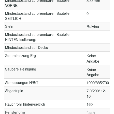
Mindestabstand zu brennbaren Bauteilen
800 mm
VORNE:
Mindestabstand zu brennbaren Bauteilen
0
SEITLICH
Stein
Ruivina
Mindestabstand zu brennbaren Bauteilen
-
HINTEN Isolierung:
Mindestabstand zur Decke
-
Zentralheizung Erg
Keine
Angabe
Saubere Reinigung
Keine
Angabe
Abmessungen H/B/T
1900/885/730
Abgastriple
7,0/290/ 12-
10
Rauchrohr hinten/seitlich
160
Fensterform
flach