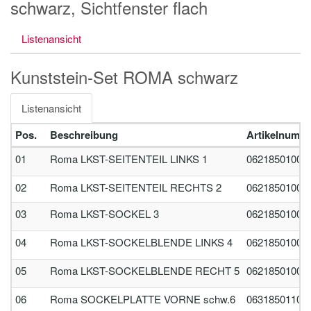
schwarz, Sichtfenster flach
Listenansicht
Kunststein-Set ROMA schwarz
Listenansicht
Pos.
Beschreibung
Artikelnumm
01
Roma LKST-SEITENTEIL LINKS 1
06218501001
02
Roma LKST-SEITENTEIL RECHTS 2
06218501002
03
Roma LKST-SOCKEL 3
06218501003
04
Roma LKST-SOCKELBLENDE LINKS 4
06218501004
05
Roma LKST-SOCKELBLENDE RECHT 5
06218501005
06
Roma SOCKELPLATTE VORNE schw.6
06318501106