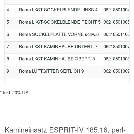
4
Roma LKST-SOCKELBLENDE LINKS 4
062185010040
5
Roma LKST-SOCKELBLENDE RECHT 5
062185010050
6
Roma SOCKELPLATTE VORNE schw.6
063185011060
7
Roma LKST-KAMINHAUBE UNTERT. 7
062185010070
8
Roma LKST-KAMINHAUBE OBERT. 8
062185010080
9
Roma LUFTGITTER SEITLICH 9
062185010090
*
Inkl. 20% USt.
Kamineinsatz ESPRIT-IV 185.16, perl-