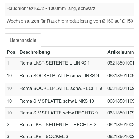
Rauchrohr Ø160/2 - 1000mm lang, schwarz
Wechselstutzen für Rauchrohrreduzierung von Ø160 auf Ø150
Listenansicht
Pos.
Beschreibung
Artikelnumme
1
Roma LKST-SEITENTEIL LINKS 1
062185010010
10
Roma SOCKELPLATTE schw.LINKS 9
063185011090
10
Roma SOCKELPLATTE schw.RECHT 9
063185011090
10
Roma SIMSPLATTE schw.LINKS 10
063185011090
10
Roma SIMSPLATTE schw.RECHTS 9
063185011090
2
Roma LKST-SEITENTEIL RECHTS 2
062185010020
3
Roma LKST-SOCKEL 3
062185010030