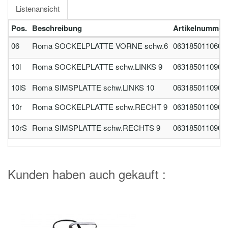
Listenansicht
Pos.
Beschreibung
Artikelnummer
06
Roma SOCKELPLATTE VORNE schw.6
0631850110600
10l
Roma SOCKELPLATTE schw.LINKS 9
0631850110900
10lS
Roma SIMSPLATTE schw.LINKS 10
0631850110902
10r
Roma SOCKELPLATTE schw.RECHT 9
0631850110901
10rS
Roma SIMSPLATTE schw.RECHTS 9
0631850110903
Kunden haben auch gekauft :