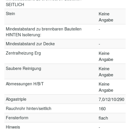
SEITLICH
Stein
Keine
Angabe
Mindestabstand zu brennbaren Bauteilen
-
HINTEN Isolierung:
Mindestabstand zur Decke
-
Zentralheizung Erg
Keine
Angabe
Saubere Reinigung
Keine
Angabe
Abmessungen H/B/T
Keine
Angabe
Abgastriple
7,0/12/10/290
Rauchrohr hinten/seitlich
160
Fensterform
flach
Hinweis
-