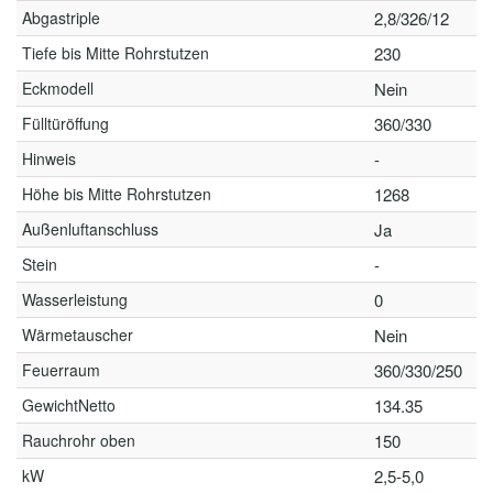
Abgastriple
2,8/326/12
Tiefe bis Mitte Rohrstutzen
230
Eckmodell
Nein
Fülltüröffung
360/330
Hinweis
-
Höhe bis Mitte Rohrstutzen
1268
Außenluftanschluss
Ja
Stein
-
Wasserleistung
0
Wärmetauscher
Nein
Feuerraum
360/330/250
GewichtNetto
134.35
Rauchrohr oben
150
kW
2,5-5,0