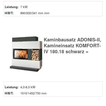
Leistung:
7 kW
H/B/T:
890/630/341 mm mm
Kaminbausatz ADONIS-II,
Kamineinsatz KOMFORT-
IV 180.18 schwarz =
Leistung:
4,0-8,0 kW
H/B/T:
1510/1452/750 mm