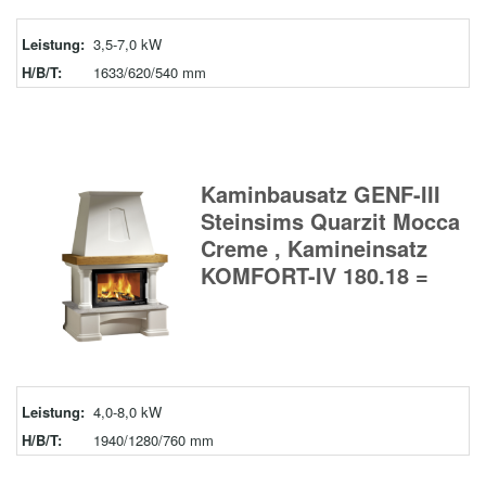
Leistung:
3,5-7,0 kW
H/B/T:
1633/620/540 mm
Kaminbausatz GENF-III
Steinsims Quarzit Mocca
Creme , Kamineinsatz
KOMFORT-IV 180.18 =
Leistung:
4,0-8,0 kW
H/B/T:
1940/1280/760 mm