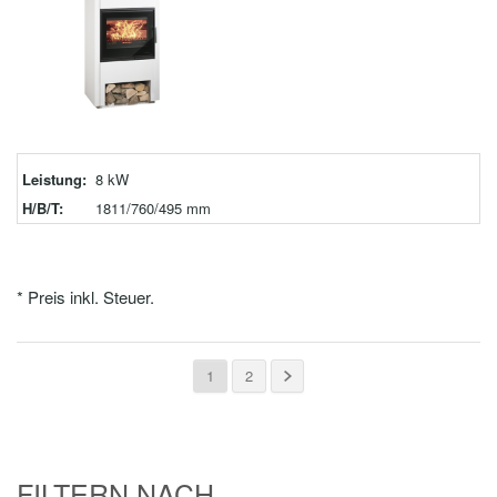
Leistung:
8 kW
H/B/T:
1811/760/495 mm
* Preis inkl. Steuer.
1
2
FILTERN NACH