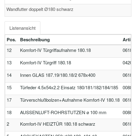
Wandfutter doppelt Ø180 schwarz
Listenansicht
Pos.
Beschreibung
Artik
12
Komfort-IV Türgriffaufnahme 180.18
06185
13
Komfort-IV Türgriff 180.18
04201
14
Innen GLAS 187.19/180.18/2 678x400
06180
15
Türfeder 4.5x54x2.2 Einsatz 180/181/182/184/185
00884
17
Türverschlußbolzen+Aufnahme Komfort-IV 180.18
06180
18
AUSSENLUFT-ROHRSTUTZEN ø 100 mm
00885
2
Komfort-IV HEIZTÜR 180.18 schwarz
06180