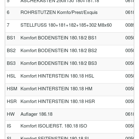
5
ASCHEKASTEN 250x130 180+181.18
06180
6
ROHRSTUTZEN Komfo/Prest/Exquis
06180
7
STELLFUSS 180+181+182+185+302 M8x60
00890
BS1
Komfort BODENSTEIN 180.18/2 BS1
00501
BS2
Komfort BODENSTEIN 180.18/2 BS2
00501
BS3
Komfort BODENSTEIN 180.18/2 BS3
00501
HSL
Komfort HINTERSTEIN 180.18 HSL
00501
HSM
Komfort HINTERSTEIN 180.18 HM
00501
HSR
Komfort HINTERSTEIN 180.18 HSR
00501
HW
Auflager 186.18
06186
IS
Komfort ISOLIERST. 180.18 ISO
00505
SL
Komfort SEITENSTEIN 180.18 SL
00501