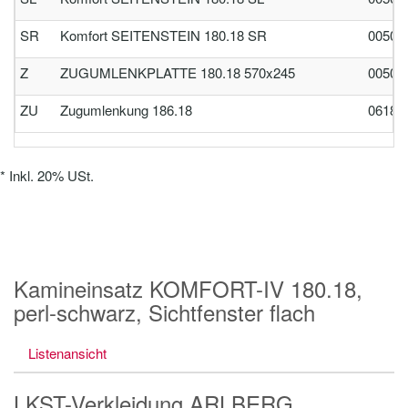
SR
Komfort SEITENSTEIN 180.18 SR
00501
Z
ZUGUMLENKPLATTE 180.18 570x245
00505
ZU
Zugumlenkung 186.18
06186
*
Inkl. 20% USt.
Kamineinsatz KOMFORT-IV 180.18,
perl-schwarz, Sichtfenster flach
Listenansicht
LKST-Verkleidung ARLBERG