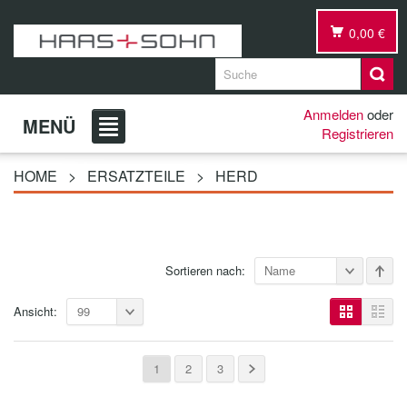
0,00 €
Anmelden
oder
MENÜ
Registrieren
HOME
>
ERSATZTEILE
>
HERD
Sortieren nach:
Name
Ansicht:
99
1
2
3