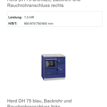
Rauchrohranschluss rechts
Leistung:
7,0 kW
H/B/T:
850-870/750/600 mm
Herd DH 75 blau, Backrohr und
Rauchrohranschluss links