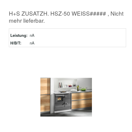
H+S ZUSATZH. HSZ-50 WEISS##### , Nicht
mehr lieferbar.
Leistung:
nA
H/B/T:
nA