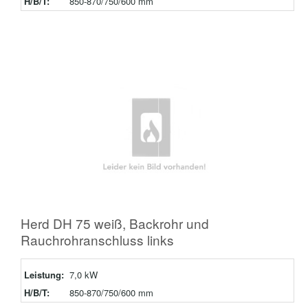
H/B/T:
850-870/750/600 mm
Herd DH 75 weiß, Backrohr und
Rauchrohranschluss links
Leistung:
7,0 kW
H/B/T:
850-870/750/600 mm