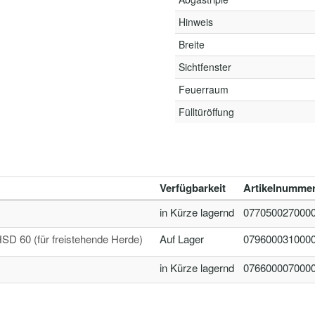
Hinweis
Breite
Sichtfenster
Feuerraum
Fülltüröffung
Verfügbarkeit
Artikelnumme
in Kürze lagernd
077050027000
SD 60 (für freistehende Herde)
Auf Lager
079600031000
in Kürze lagernd
076600007000