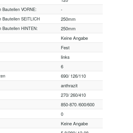
n Bauteilen VORNE:
-
n Bauteilen SEITLICH
250mm
n Bauteilen HINTEN:
250mm
Keine Angabe
Fest
links
6
zen
690/ 126/110
anthrazit
270/ 260/410
850-870 /600/600
0
Keine Angabe
5,8/280/ 12-08