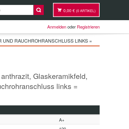
0,00 €
(0 ARTIKEL)
Anmelden
oder
Registrieren
HR UND RAUCHROHRANSCHLUSS LINKS =
nthrazit, Glaskeramikfeld,
chrohranschluss links =
A+
120