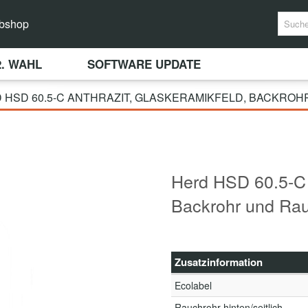
bshop
2. WAHL
SOFTWARE UPDATE
 HSD 60.5-C ANTHRAZIT, GLASKERAMIKFELD, BACKRO
Herd HSD 60.5-C a
Backrohr und Rau
Zusatzinformation
Ecolabel
Rauchrohr hinten/seitlich