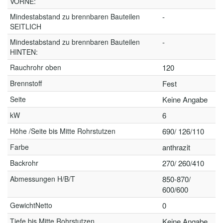
VORNE:
Mindestabstand zu brennbaren Bauteilen
-
SEITLICH
Mindestabstand zu brennbaren Bauteilen
-
HINTEN:
Rauchrohr oben
120
Brennstoff
Fest
Seite
Keine Angabe
kW
6
Höhe /Seite bis Mitte Rohrstutzen
690/ 126/110
Farbe
anthrazit
Backrohr
270/ 260/410
Abmessungen H/B/T
850-870/
600/600
GewichtNetto
0
Tiefe bis Mitte Rohrstutzen
Keine Angabe