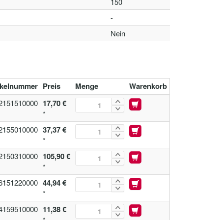
150
-
Nein
ikelnummer
Preis
Menge
Warenkorb
2151510000
17,70 €
*
2155010000
37,37 €
*
2150310000
105,90 €
*
6151220000
44,94 €
*
4159510000
11,38 €
*