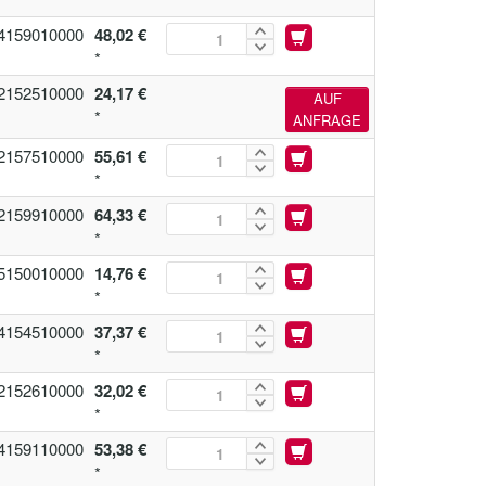
4159010000
48,02 €
*
2152510000
24,17 €
AUF
*
ANFRAGE
2157510000
55,61 €
*
2159910000
64,33 €
*
5150010000
14,76 €
*
4154510000
37,37 €
*
2152610000
32,02 €
*
4159110000
53,38 €
*