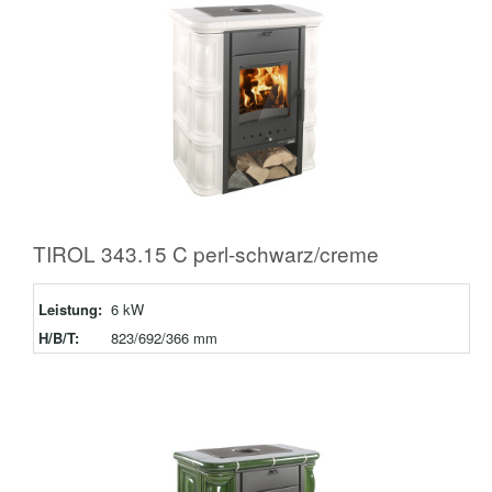
TIROL 343.15 C perl-schwarz/creme
Leistung:
6 kW
H/B/T:
823/692/366 mm