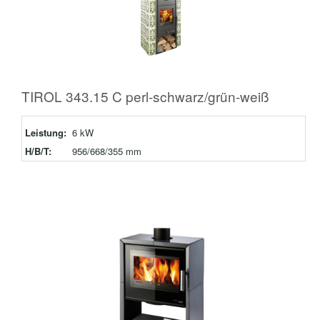
TIROL 343.15 C perl-schwarz/grün-weiß
Leistung:
6 kW
H/B/T:
956/668/355 mm