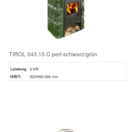
TIROL 343.15 C perl-schwarz/grün
Leistung:
6 kW
H/B/T:
823/692/366 mm