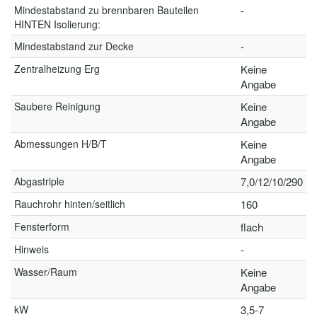
Mindestabstand zu brennbaren Bauteilen
-
HINTEN Isolierung:
Mindestabstand zur Decke
-
Zentralheizung Erg
Keine
Angabe
Saubere Reinigung
Keine
Angabe
Abmessungen H/B/T
Keine
Angabe
Abgastriple
7,0/12/10/290
Rauchrohr hinten/seitlich
160
Fensterform
flach
Hinweis
-
Wasser/Raum
Keine
Angabe
kW
3,5-7