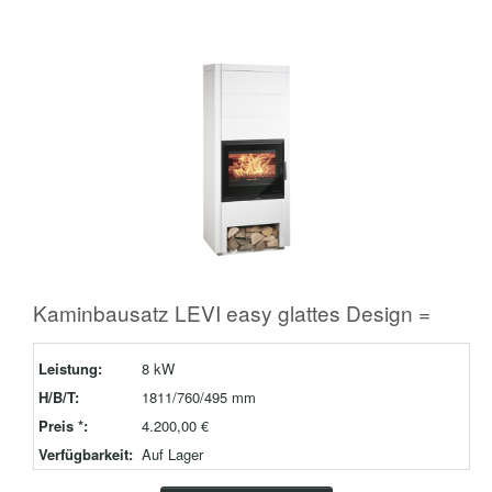
Kaminbausatz LEVI easy glattes Design =
Leistung:
8 kW
H/B/T:
1811/760/495 mm
Preis *:
4.200,00 €
Verfügbarkeit:
Auf Lager