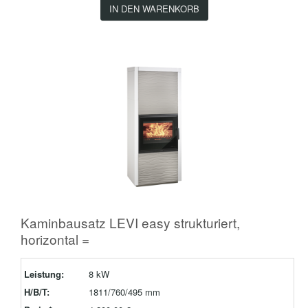
IN DEN WARENKORB
Kaminbausatz LEVI easy strukturiert,
horizontal =
Leistung:
8 kW
H/B/T:
1811/760/495 mm