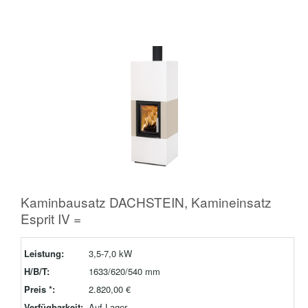
Kaminbausatz DACHSTEIN, Kamineinsatz
Esprit IV =
Leistung:
3,5-7,0 kW
H/B/T:
1633/620/540 mm
Preis *:
2.820,00 €
Verfügbarkeit:
Auf Lager