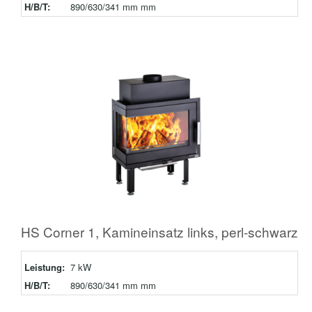
H/B/T:
890/630/341 mm mm
HS Corner 1, Kamineinsatz links, perl-schwarz
Leistung:
7 kW
H/B/T:
890/630/341 mm mm