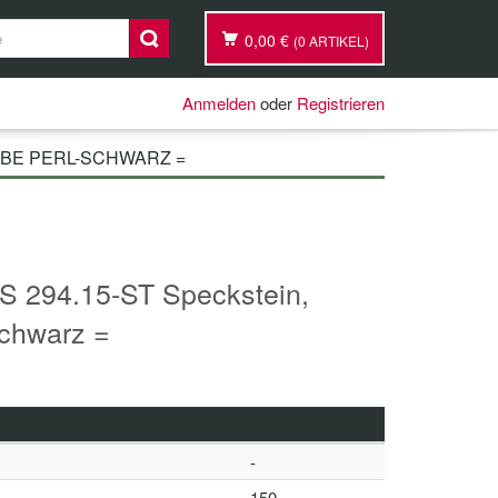
0,00 €
(0 ARTIKEL)
Anmelden
oder
Registrieren
RBE PERL-SCHWARZ =
 294.15-ST Speckstein,
schwarz =
-
150