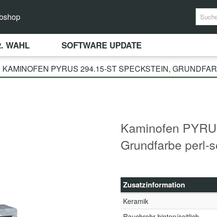
bshop
2. WAHL
SOFTWARE UPDATE
KAMINOFEN PYRUS 294.15-ST SPECKSTEIN, GRUNDFA
Kaminofen PYRUS
Grundfarbe perl-
Zusatzinformation
Keramik
Rauchrohr hinten/seitlich