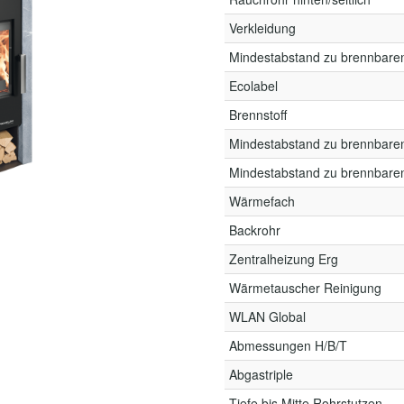
Verkleidung
Mindestabstand zu brennbare
Ecolabel
Brennstoff
Mindestabstand zu brennbare
Mindestabstand zu brennbare
Wärmefach
Backrohr
Zentralheizung Erg
Wärmetauscher Reinigung
WLAN Global
Abmessungen H/B/T
Abgastriple
Tiefe bis Mitte Rohrstutzen