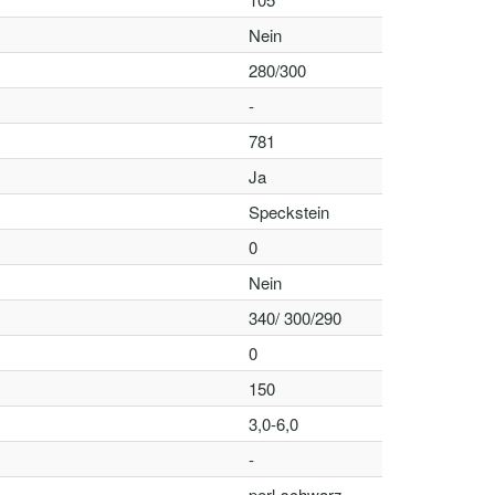
Nein
280/300
-
781
Ja
Speckstein
0
Nein
340/ 300/290
0
150
3,0-6,0
-
perl-schwarz