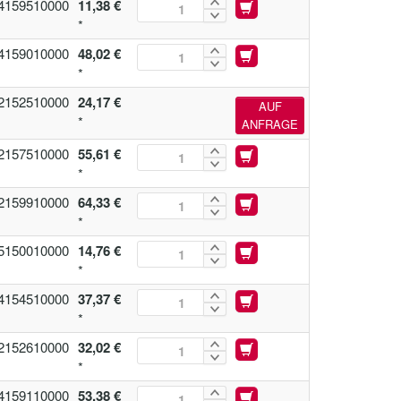
4159510000
11,38 €
*
4159010000
48,02 €
*
2152510000
24,17 €
AUF
*
ANFRAGE
2157510000
55,61 €
*
2159910000
64,33 €
*
5150010000
14,76 €
*
4154510000
37,37 €
*
2152610000
32,02 €
*
4159110000
53,38 €