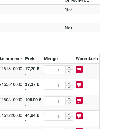
150
-
Nein
ikelnummer
Preis
Menge
Warenkorb
2151510000
17,70 €
*
2155010000
37,37 €
*
2150310000
105,90 €
*
6151220000
44,94 €
*