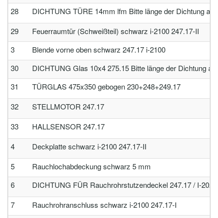
28
DICHTUNG TÜRE 14mm lfm Bitte länge der Dichtung am
29
Feuerraumtür (Schweißteil) schwarz i-2100 247.17-II
3
Blende vorne oben schwarz 247.17 i-2100
30
DICHTUNG Glas 10x4 275.15 Bitte länge der Dichtung am
31
TÜRGLAS 475x350 gebogen 230+248+249.17
32
STELLMOTOR 247.17
33
HALLSENSOR 247.17
4
Deckplatte schwarz i-2100 247.17-II
5
Rauchlochabdeckung schwarz 5 mm
6
DICHTUNG FÜR Rauchrohrstutzendeckel 247.17 / I-2020
7
Rauchrohranschluss schwarz i-2100 247.17-I