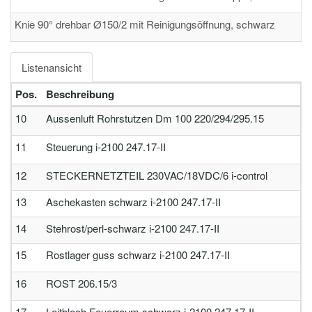
Knie 90° drehbar Ø150/2 mit Reinigungsöffnung, schwarz
Listenansicht
Pos.
Beschreibung
10
Aussenluft Rohrstutzen Dm 100 220/294/295.15
11
Steuerung i-2100 247.17-II
12
STECKERNETZTEIL 230VAC/18VDC/6 i-control
13
Aschekasten schwarz i-2100 247.17-II
14
Stehrost/perl-schwarz i-2100 247.17-II
15
Rostlager guss schwarz i-2100 247.17-II
16
ROST 206.15/3
17
Leitblech Feuerraum schwarz i-2100 247.17-II