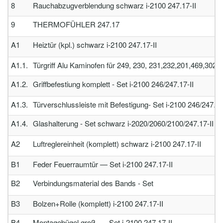
8
Rauchabzugverblendung schwarz i-2100 247.17-II
9
THERMOFÜHLER 247.17
A1
Heiztür (kpl.) schwarz i-2100 247.17-II
A1.1.
Türgriff Alu Kaminofen für 249, 230, 231,232,201,469,302
A1.2.
Griffbefestiung komplett - Set i-2100 246/247.17-II
A1.3.
Türverschlussleiste mit Befestigung- Set i-2100 246/247.17
A1.4.
Glashalterung - Set schwarz i-2020/2060/2100/247.17-II
A2
Luftreglereinheit (komplett) schwarz i-2100 247.17-II
B1
Feder Feuerraumtür — Set i-2100 247.17-II
B2
Verbindungsmaterial des Bands - Set
B3
Bolzen+Rolle (komplett) i-2100 247.17-II
B4
Montagebügel groß. — Set i-2100 247.17-II