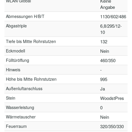
WLAN Global
Keine
Angabe
Abmessungen H/B/T
1130/602/486
Abgastriple
6,8/295/12-
10
Tiefe bis Mitte Rohrstutzen
132
Eckmodell
Nein
Fülltüröffung
460/350
Hinweis
-
Höhe bis Mitte Rohrstutzen
995
Außenluftanschluss
Ja
Stein
WoodstPres
Wasserleistung
0
Wärmetauscher
Nein
Feuerraum
320/350/330