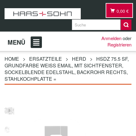
0,00 €
Anmelden
oder
MENÜ
Registrieren
HOME
>
ERSATZTEILE
>
HERD
>
HSDZ 75.5 SF,
GRUNDFARBE WEISS EMAIL, MIT SICHTFENSTER, S
OCKELBLENDE EDELSTAHL, BACKROHR RECHTS, S
TAHLKOCHPLATTE =