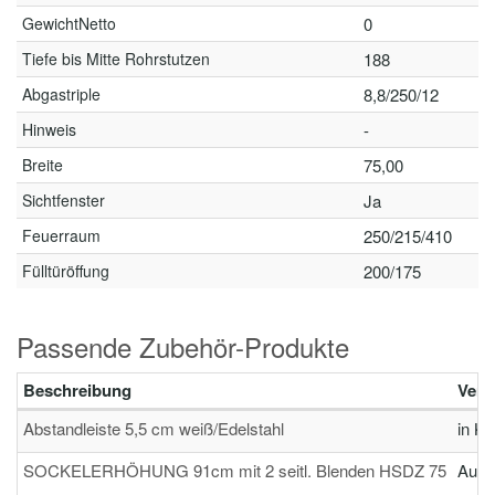
GewichtNetto
0
Tiefe bis Mitte Rohrstutzen
188
Abgastriple
8,8/250/12
Hinweis
-
Breite
75,00
Sichtfenster
Ja
Feuerraum
250/215/410
Fülltüröffung
200/175
Passende Zubehör-Produkte
Beschreibung
Verf
Abstandleiste 5,5 cm weiß/Edelstahl
in Kü
SOCKELERHÖHUNG 91cm mit 2 seitl. Blenden HSDZ 75
Auf 