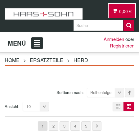
0,00 €
Anmelden
oder
MENÜ
Registrieren
HOME
>
ERSATZTEILE
>
HERD
Sortieren nach:
Reihenfolge
Ansicht:
10
1
2
3
4
5