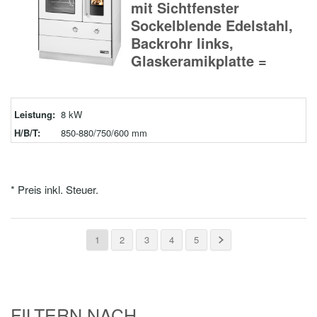
mit Sichtfenster
Sockelblende Edelstahl,
Backrohr links,
Glaskeramikplatte =
Leistung:
8 kW
H/B/T:
850-880/750/600 mm
* Preis inkl. Steuer.
1
2
3
4
5
FILTERN NACH