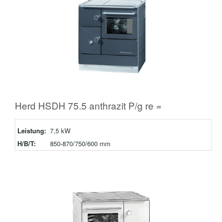
Herd HSDH 75.5 anthrazit P/g re =
Leistung:
7,5 kW
H/B/T:
850-870/750/600 mm