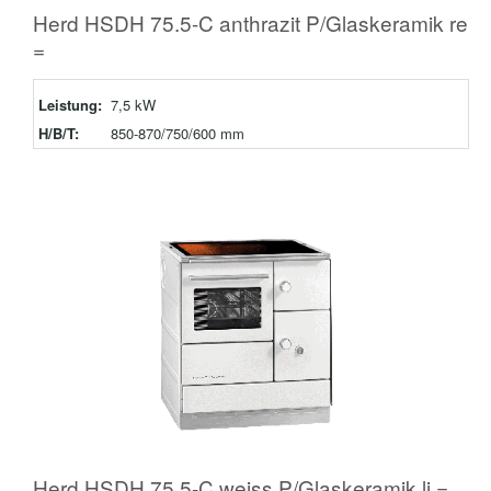
Herd HSDH 75.5-C anthrazit P/Glaskeramik re
=
Leistung:
7,5 kW
H/B/T:
850-870/750/600 mm
Herd HSDH 75.5-C weiss P/Glaskeramik li =