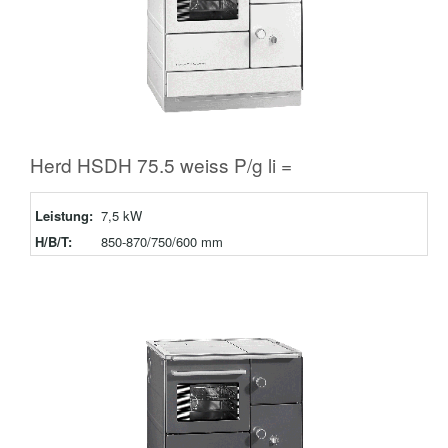
Herd HSDH 75.5 weiss P/g li =
Leistung:
7,5 kW
H/B/T:
850-870/750/600 mm