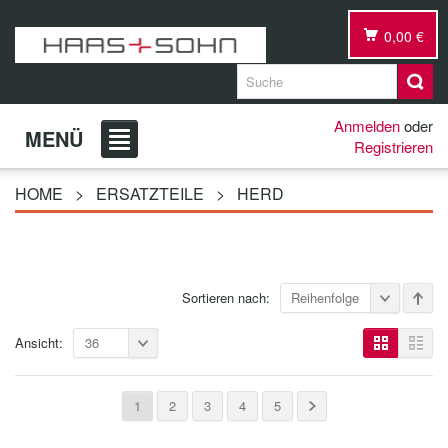
0,00 €
Anmelden
oder
MENÜ
Registrieren
HOME
>
ERSATZTEILE
>
HERD
Sortieren nach:
Reihenfolge
Ansicht:
36
1
2
3
4
5