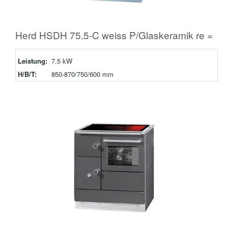
Herd HSDH 75.5-C weiss P/Glaskeramik re =
Leistung:
7,5 kW
H/B/T:
850-870/750/600 mm