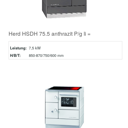
Herd HSDH 75.5 anthrazit P/g li =
Leistung:
7,5 kW
H/B/T:
850-870/750/600 mm