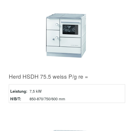
Herd HSDH 75.5 weiss P/g re =
Leistung:
7,5 kW
H/B/T:
850-870/750/600 mm