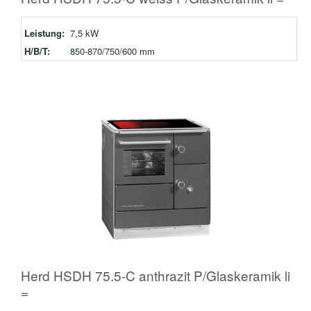
Leistung:
7,5 kW
H/B/T:
850-870/750/600 mm
Herd HSDH 75.5-C anthrazit P/Glaskeramik li
=