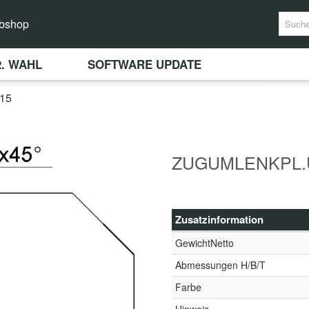
bshop
2. WAHL
SOFTWARE UPDATE
15
ZUGUMLENKPL.U
Zusatzinformation
GewichtNetto
Abmessungen H/B/T
Farbe