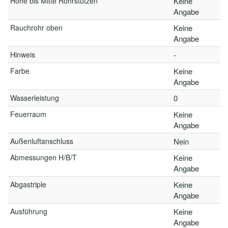
Höhe bis Mitte Rohrstutzen
Keine
Angabe
Rauchrohr oben
Keine
Angabe
Hinweis
-
Farbe
Keine
Angabe
Wasserleistung
0
Feuerraum
Keine
Angabe
Außenluftanschluss
Nein
Abmessungen H/B/T
Keine
Angabe
Abgastriple
Keine
Angabe
Ausführung
Keine
Angabe