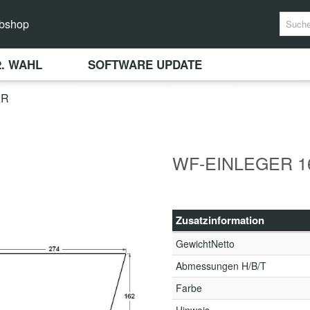
bshop
2. WAHL
SOFTWARE UPDATE
AR
WF-EINLEGER 16
Zusatzinformation
GewichtNetto
Abmessungen H/B/T
Farbe