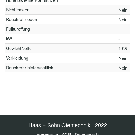
Höhe bis Mitte Rohrstutzen
-
Sichtfenster
Nein
Rauchrohr oben
Nein
Fülltüröffung
-
kW
-
GewichtNetto
1.95
Verkleidung
Nein
Rauchrohr hinten/seitlich
Nein
Haas + Sohn Ofentechnik 2022
Impressum
|
AGB
|
Datenschutz