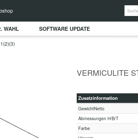
bshop
2. WAHL
SOFTWARE UPDATE
(2)(3)
VERMICULITE STE
Zusatzinformation
GewichtNetto
Abmessungen H/B/T
Farbe