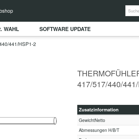
bshop
2. WAHL
SOFTWARE UPDATE
40/441/HSP1-2
THERMOFÜHLE
417/517/440/441
Zusatzinformation
GewichtNetto
Abmessungen H/B/T