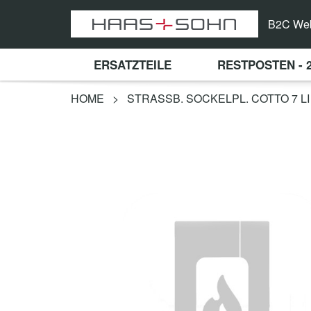
B2C We
ERSATZTEILE
RESTPOSTEN - 
HOME
>
STRASSB. SOCKELPL. COTTO 7 LI