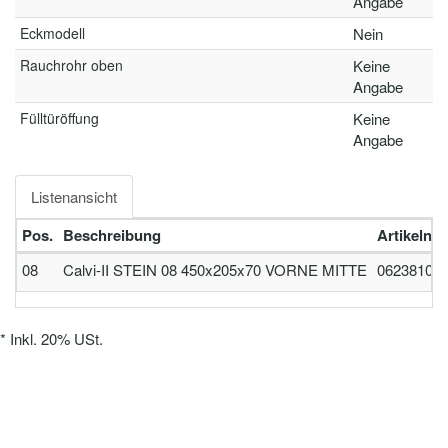
Angabe
Eckmodell
Nein
Rauchrohr oben
Keine
Angabe
Fülltüröffung
Keine
Angabe
Listenansicht
Pos.
Beschreibung
Artikeln
08
Calvi-II STEIN 08 450x205x70 VORNE MITTE
06238101
*
Inkl. 20% USt.