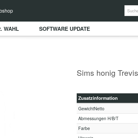
bshop
2. WAHL
SOFTWARE UPDATE
Sims honig Trevi
Zusatzinformation
GewichtNetto
Abmessungen H/B/T
Farbe