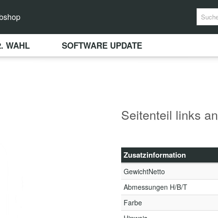
bshop
2. WAHL
SOFTWARE UPDATE
Seitenteil links a
Zusatzinformation
GewichtNetto
Abmessungen H/B/T
Farbe