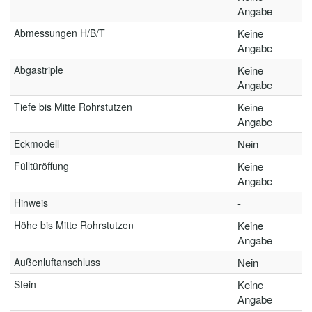
Angabe
Abmessungen H/B/T
Keine
Angabe
Abgastriple
Keine
Angabe
Tiefe bis Mitte Rohrstutzen
Keine
Angabe
Eckmodell
Nein
Fülltüröffung
Keine
Angabe
Hinweis
-
Höhe bis Mitte Rohrstutzen
Keine
Angabe
Außenluftanschluss
Nein
Stein
Keine
Angabe