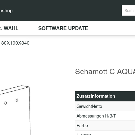
bshop
2. WAHL
SOFTWARE UPDATE
 30X190X340
Schamott C AQU
Zusatzinformation
GewichtNetto
Abmessungen H/B/T
Farbe