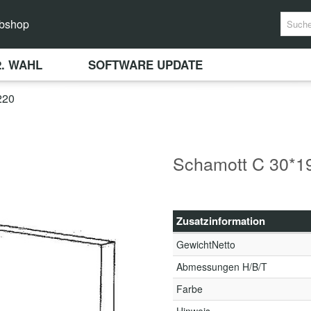
bshop
2. WAHL
SOFTWARE UPDATE
220
Schamott C 30*1
Zusatzinformation
GewichtNetto
Abmessungen H/B/T
Farbe