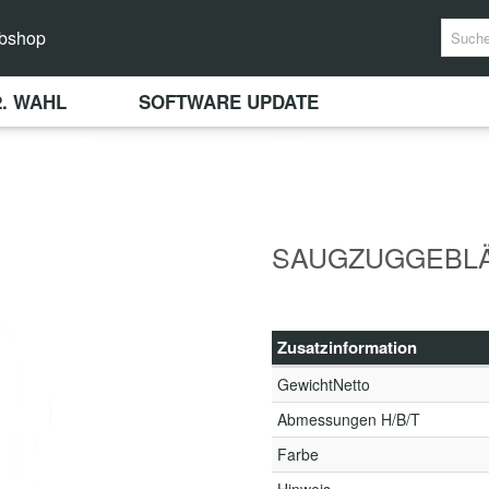
bshop
2. WAHL
SOFTWARE UPDATE
SAUGZUGGEBLÄ
Zusatzinformation
GewichtNetto
Abmessungen H/B/T
Farbe