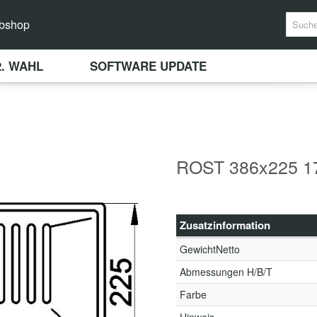
bshop
2. WAHL
SOFTWARE UPDATE
ROST 386x225 1
Zusatzinformation
GewichtNetto
Abmessungen H/B/T
Farbe