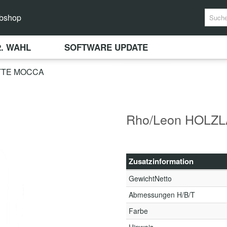
bshop
2. WAHL
SOFTWARE UPDATE
TTE MOCCA
Rho/Leon HOL
Zusatzinformation
GewichtNetto
Abmessungen H/B/T
Farbe