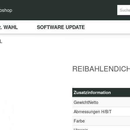
bshop
2. WAHL
SOFTWARE UPDATE
L
REIBAHLENDICH
Zusatzinformation
GewichtNetto
Abmessungen H/B/T
Farbe