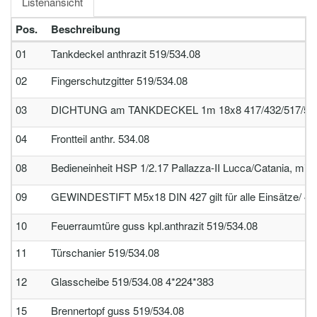
Listenansicht
Pos.
Beschreibung
01
Tankdeckel anthrazit 519/534.08
02
Fingerschutzgitter 519/534.08
03
DICHTUNG am TANKDECKEL 1m 18x8 417/432/517/53
04
Frontteil anthr. 534.08
08
Bedieneinheit HSP 1/2.17 Pallazza-II Lucca/Catania, mit
09
GEWINDESTIFT M5x18 DIN 427 gilt für alle Einsätze/ 49
10
Feuerraumtüre guss kpl.anthrazit 519/534.08
11
Türschanier 519/534.08
12
Glasscheibe 519/534.08 4*224*383
15
Brennertopf guss 519/534.08