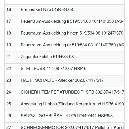
16
Brennerkeil Niro 519/534.08
17
Feuerraum-Auskleidung li 519/534.08 10*140*350 (AS-75
18
Feuerraum-Auskleidung hinten 519/534.08 10*247*370 (
19
Feuerraum-Auskleidung re 519/534.08 10*140*350 (AS-7
21
Zugumlenkplatte 519/534.08
22
STELLFUSS 417.08 712.07 HSP 6
23
HAUPTSCHALTER-Stecker 302.07/417/517
24
SICHERH.TEMPERATURBEGR. STB 302.07/417/517
25
Abdeckung Umbau Zündung Keramik rund HSP6 419/434
26
SAUGZUGGEBLÄSE , 417/517/440/441 HSP6/8
27
SCHNECKENMOTOR 302.07/417/517 Pelletto + Kondens