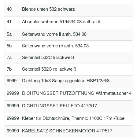
40
Blende unten 532 schwarz
41
Abschlussrahmen 519/534.08 anthrazit
5a
Seitenwand vorne li anth. 534.08
5b
Seitenwand vorne re anth. 534.08
7a
Seitenteil 532C li lackweiß
7b
Seitenteil 532C re lackweiß
9999
Dichtung 10x3 Saugzuggebläse HSP1/2/6/8
99999
DICHTUNGSSET PUTZÖFFNUNG Wärmetauscher 417/5
99999
DICHTUNGSSET PELLETO 417/517
99999
Kleber für Dichtschnüre, Thermic 1100C 17ml-Tube
99999
KABELSATZ SCHNECKENMOTOR 417/517