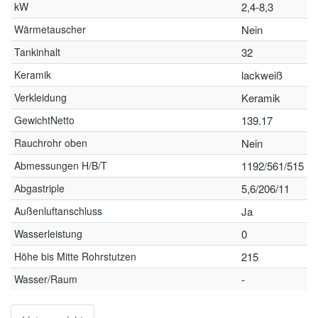
kW
2,4-8,3
Wärmetauscher
Nein
Tankinhalt
32
Keramik
lackweiß
Verkleidung
Keramik
GewichtNetto
139.17
Rauchrohr oben
Nein
Abmessungen H/B/T
1192/561/515
Abgastriple
5,6/206/11
Außenluftanschluss
Ja
Wasserleistung
0
Höhe bis Mitte Rohrstutzen
215
Wasser/Raum
-