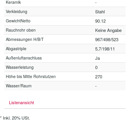
Keramik
-
Verkleidung
Stahl
GewichtNetto
90.12
Rauchrohr oben
Keine Angabe
Abmessungen H/B/T
967/498/523
Abgastriple
5,7/198/11
Außenluftanschluss
Ja
Wasserleistung
0
Höhe bis Mitte Rohrstutzen
270
Wasser/Raum
-
Listenansicht
*
Inkl. 20% USt.