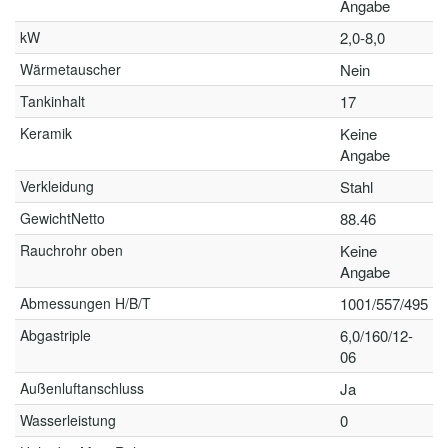
Angabe
kW
2,0-8,0
Wärmetauscher
Nein
Tankinhalt
17
Keramik
Keine
Angabe
Verkleidung
Stahl
GewichtNetto
88.46
Rauchrohr oben
Keine
Angabe
Abmessungen H/B/T
1001/557/495
Abgastriple
6,0/160/12-
06
Außenluftanschluss
Ja
Wasserleistung
0