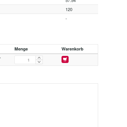
57.54
120
-
Menge
Warenkorb
*