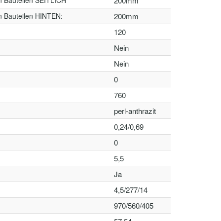
n Bauteilen SEITLICH
200mm
n Bauteilen HINTEN:
200mm
120
Nein
Nein
0
760
perl-anthrazit
0,24/0,69
0
5,5
Ja
4,5/277/14
970/560/405