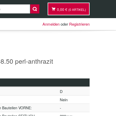
0,00 €
(0 ARTIKEL)
Anmelden
oder
Registrieren
.50 perl-anthrazit
D
Nein
n Bauteilen VORNE:
-