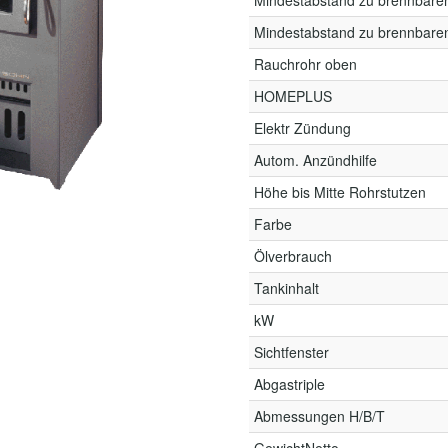
Mindestabstand zu brennbare
Mindestabstand zu brennbare
Rauchrohr oben
HOMEPLUS
Elektr Zündung
Autom. Anzündhilfe
Höhe bis Mitte Rohrstutzen
Farbe
Ölverbrauch
Tankinhalt
kW
Sichtfenster
Abgastriple
Abmessungen H/B/T