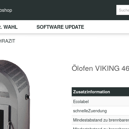
bshop
2. WAHL
SOFTWARE UPDATE
HRAZIT
Ölofen VIKING 468
Zusatzinformation
Ecolabel
schnelleZuendung
Mindestabstand zu brennbare