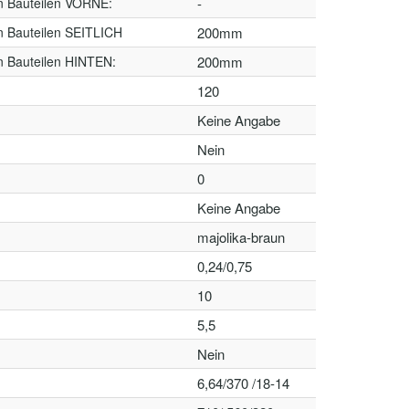
n Bauteilen VORNE:
-
n Bauteilen SEITLICH
200mm
n Bauteilen HINTEN:
200mm
120
Keine Angabe
Nein
0
Keine Angabe
majolika-braun
0,24/0,75
10
5,5
Nein
6,64/370 /18-14