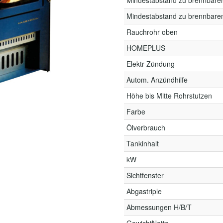
Mindestabstand zu brennbare
Mindestabstand zu brennbare
Rauchrohr oben
HOMEPLUS
Elektr Zündung
Autom. Anzündhilfe
Höhe bis Mitte Rohrstutzen
Farbe
Ölverbrauch
Tankinhalt
kW
Sichtfenster
Abgastriple
Abmessungen H/B/T