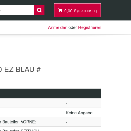
0,00 €
(0 ARTIKEL)
Anmelden
oder
Registrieren
0 EZ BLAU #
-
Keine Angabe
n Bauteilen VORNE:
-