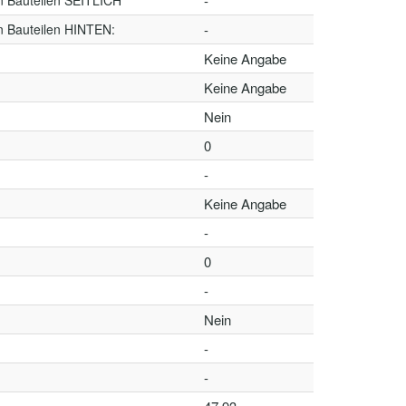
n Bauteilen SEITLICH
-
n Bauteilen HINTEN:
-
Keine Angabe
Keine Angabe
Nein
0
-
Keine Angabe
-
0
-
Nein
-
-