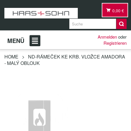
0,00 €
Anmelden
oder
MENÜ
Registrieren
HOME
>
ND-RÁMEČEK KE KRB. VLOŽCE AMADORA
- MALÝ OBLOUK